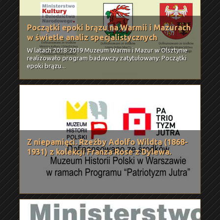
Początki epoki brązu na Warmii i Mazurach
w świetle analiz specjalistycznych
W latach 2018-2019 Muzeum Warmii i Mazur w Olsztynie
realizowało program badawczy zatytułowany: Początki
epoki brązu...
Z niepamięci. Rzeźby Adolfo Wildta (1868-
1931) z kolekcji Franza Rose z Dylewa.