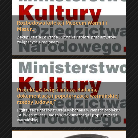
Rozbudowa kolekcji Muzeum Warmii i
Mazur...
Zakup Dzieła Edwarda Dwurnika i zbioru prac artystów
związanych z regionem.
Projekt „A święci milczą. Badania,
dokumentacja i popularyzacja warmińskiej
rzeźby ludowej”
Digitalizacja rzeźby została wykonana w ramach projektu
„A święci milczą. Badania, dokumentacja i popularyzacja
warmińskiej...