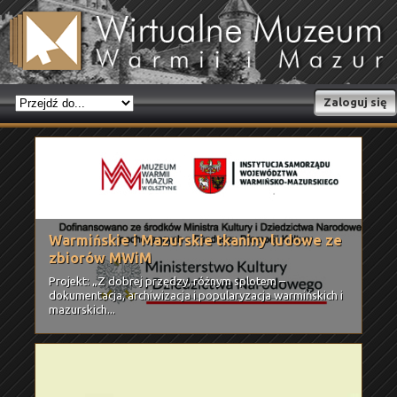
Zaloguj się
Warmińskie i Mazurskie tkaniny ludowe ze
zbiorów MWiM
Projekt: „Z dobrej przędzy, różnym splotem –
dokumentacja, archiwizacja i popularyzacja warmińskich i
mazurskich...