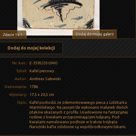
Dodaj do mojej galerii
Zdjęcie
1
z
1
.
Dodaj do mojej kolekcji
Nr. kat.:
E-3595/20 OMO
Tytuł:
Kafel piecowy
Autor:
Andreas Salewski
Datowanie:
1786
Wymiary:
17,5 x 20,5 cm
Opis:
Kafel pochodzi ze zdemontowanego pieca z Lidzbarka
Warmińskiego. Na jasnym tle wykonano malunek dwóch
ptaków ukazanych z profilu. Usadowione na fantazyjnej
roślinie z kwiatami przypominającymi tulipany. Pod
kwiatami namalowano podłoże w trakcie trójkąta.
Narożniki kafla zdobione są współśrodkowymi łukami.