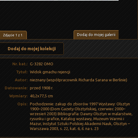
Dodaj do mojej galerii
Zdjęcie
1
z
1
.
Dodaj do mojej kolekcji
Nr. kat.:
G-3282 OMO
Tytuł:
Widok gmachu rejencji
Autor:
nieznany (współpracownik Richarda Sarana w Berlinie)
Datowanie:
przed 1908 r.
Wymiary:
40,2x77,5 cm
Opis:
Pochodzenie: zakup do zbiorów 1997 Wystawy: Olsztyn
1900–2000 (Dom Gazety Olsztyńskiej, czerwiec 2000–
wrzesień 2003) Bibliografia: Dawny Olsztyn w malarstwie,
rysunku i grafice, Katalog wystawy, Muzeum Warmii i
Mazur, Instytut Sztuki Polskiej Akademii Nauk, Olsztyn –
Warszawa 2003, s. 22, kat. 6, il. na s. 23