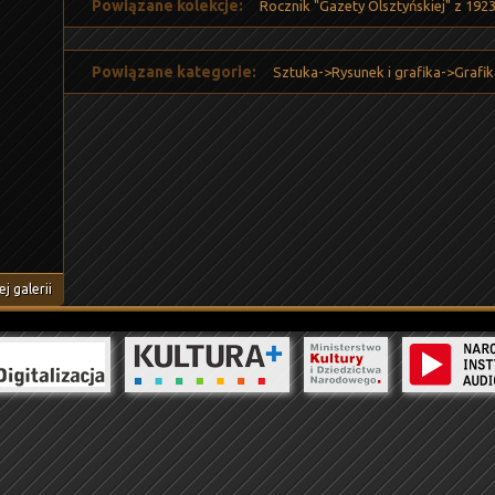
Powiązane kolekcje:
Rocznik "Gazety Olsztyńskiej" z 192
Powiązane kategorie:
Sztuka->Rysunek i grafika->Grafik
j galerii