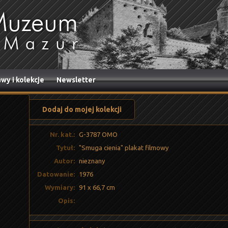
wy i kolekcje
Newsletter
Dodaj do mojej kolekcji
Nr. kat.:
G-3787 OMO
Tytuł:
"Smuga cienia" plakat filmowy
Autor:
nieznany
Datowanie:
1976
Wymiary:
91 x 66,7 cm
Opis: