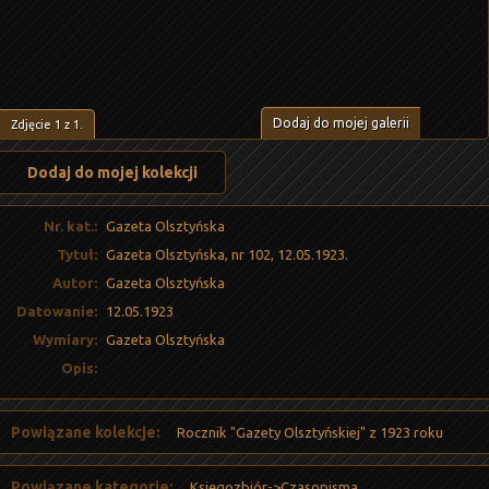
Dodaj do mojej galerii
Zdjęcie
1
z
1
.
Dodaj do mojej kolekcji
Nr. kat.:
Gazeta Olsztyńska
Tytuł:
Gazeta Olsztyńska, nr 102, 12.05.1923.
Autor:
Gazeta Olsztyńska
Datowanie:
12.05.1923
Wymiary:
Gazeta Olsztyńska
Opis:
Powiązane kolekcje:
Rocznik "Gazety Olsztyńskiej" z 1923 roku
Powiązane kategorie:
Księgozbiór->Czasopisma