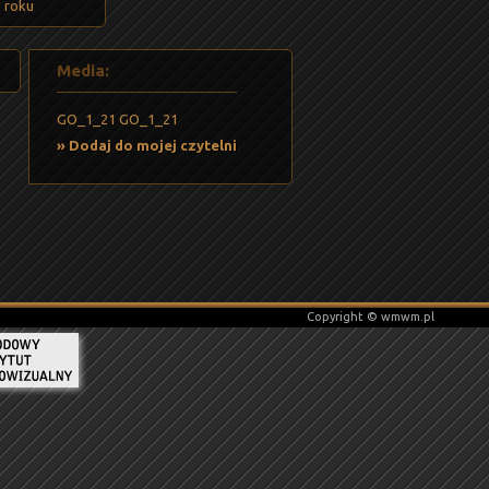
1 roku
Media:
GO_1_21
GO_1_21
»
Dodaj do mojej czytelni
Copyright © wmwm.pl