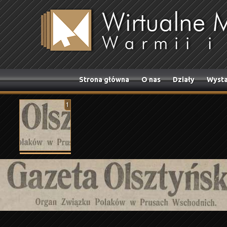
Strona główna
O nas
Działy
Wysta
1