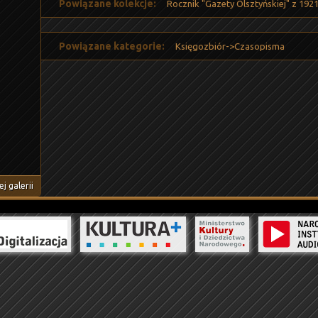
Powiązane kolekcje:
Rocznik "Gazety Olsztyńskiej" z 192
Powiązane kategorie:
Księgozbiór->Czasopisma
j galerii