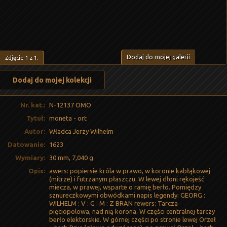
Dodaj do mojej galerii
Zdjęcie
1
z
1
.
Dodaj do mojej kolekcji
Nr. kat.:
N-12137 OMO
Tytuł:
moneta - ort
Autor:
Władca Jerzy Wilhelm
Datowanie:
1623
Wymiary:
30 mm, 7,040 g
Opis:
awers: popiersie króla w prawo, w koronie kabłąkowej
(mitrze) i futrzanym płaszczu. W lewej dłoni rękojeść
miecza, w prawej, wsparte o ramię berło. Pomiędzy
sznureczkowymi obwódkami napis legendy: GEORG :
WILHELM : V : G : M : Z BRAN rewers: Tarcza
pięciopolowa, nad nią korona. W części centralnej tarczy
berło elektorskie. W górnej części po stronie lewej Orzeł