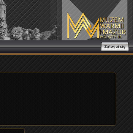
Zaloguj się
9
10