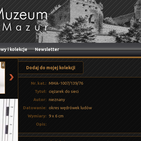
wy i kolekcje
Newsletter
4
5
6
7
8
Dodaj do mojej kolekcji
Nr. kat.:
MMA-1007/139/76
Tytuł:
ciężarek do sieci
Autor:
nieznany
Datowanie:
okres wędrówek ludów
Wymiary:
9 x 6 cm
Opis: