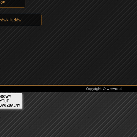
tyn
rówki ludów
Copyright © wmwm.pl