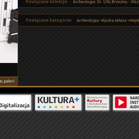
Powiązane kolekcje:
Archeologia: St. 1/XL Brzeziny - Olsz
Powiązane kategorie:
Archeologia->Epoka żelaza->Węd
j galerii