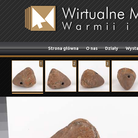
Strona główna
O nas
Działy
Wysta
1
2
3