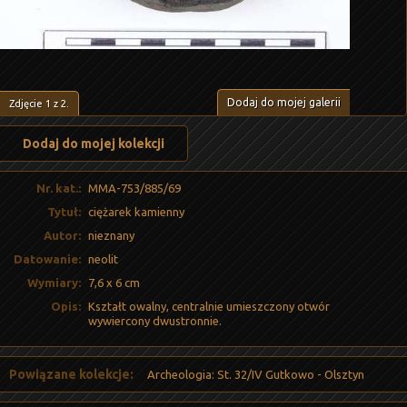
Dodaj do mojej galerii
Zdjęcie
1
z
2
.
Dodaj do mojej kolekcji
Nr. kat.:
MMA-753/885/69
Tytuł:
ciężarek kamienny
Autor:
nieznany
Datowanie:
neolit
Wymiary:
7,6 x 6 cm
Opis:
Kształt owalny, centralnie umieszczony otwór
wywiercony dwustronnie.
Powiązane kolekcje:
Archeologia: St. 32/IV Gutkowo - Olsztyn