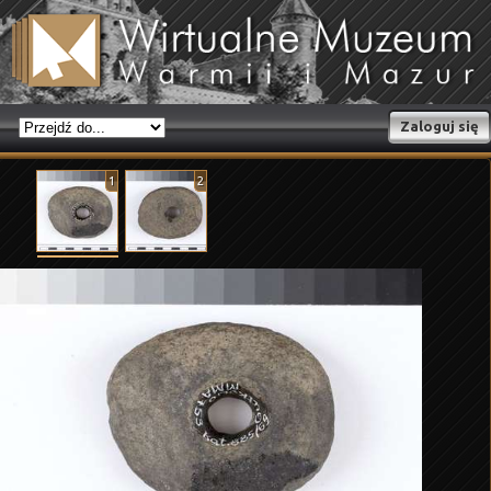
Zaloguj się
1
2