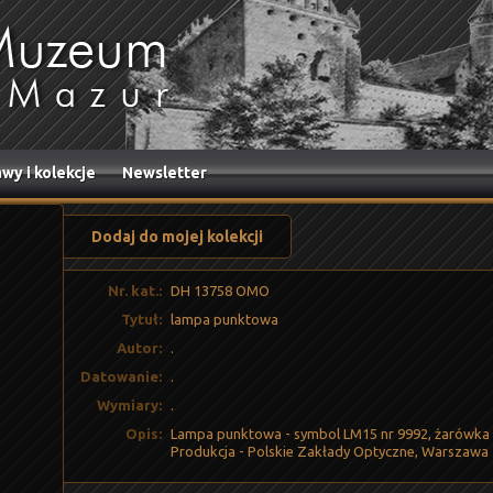
wy i kolekcje
Newsletter
Dodaj do mojej kolekcji
Nr. kat.:
DH 13758 OMO
Tytuł:
lampa punktowa
Autor:
.
Datowanie:
.
Wymiary:
.
Opis:
Lampa punktowa - symbol LM15 nr 9992, żarówka w
Produkcja - Polskie Zakłady Optyczne, Warszawa