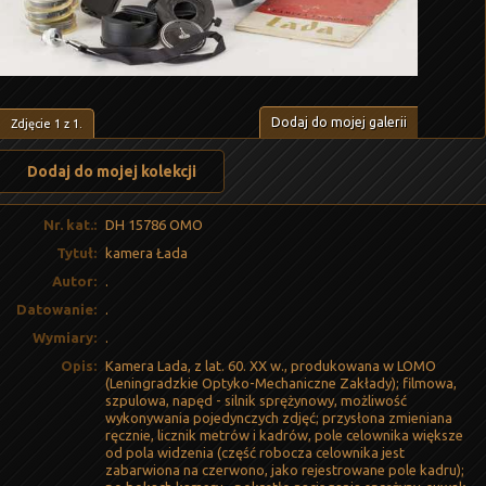
Dodaj do mojej galerii
Zdjęcie
1
z
1
.
Dodaj do mojej kolekcji
Nr. kat.:
DH 15786 OMO
Tytuł:
kamera Łada
Autor:
.
Datowanie:
.
Wymiary:
.
Opis:
Kamera Lada, z lat. 60. XX w., produkowana w LOMO
(Leningradzkie Optyko-Mechaniczne Zakłady); filmowa,
szpulowa, napęd - silnik sprężynowy, możliwość
wykonywania pojedynczych zdjęć; przysłona zmieniana
ręcznie, licznik metrów i kadrów, pole celownika większe
od pola widzenia (część robocza celownika jest
zabarwiona na czerwono, jako rejestrowane pole kadru);