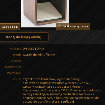
Dodaj do mojej galerii
Zdjęcie
1
z
1
.
Dodaj do mojej kolekcji
Nr. kat.:
DH 15604 OMO
Tytuł:
czytnik do mikrofilmów
Autor:
.
Datowanie:
.
Wymiary:
.
Opis:
Czytnik do mikrofilmów, wyprodukowany
najprawdopodobniej w Polsce w latach 50. XX w., -
wpisany na inwentarz gospodarczy Muzeum
Mazurskiego w Olsztynie w 1958 r. Drewniana obudowa z
żaluzją zamykającą, ruchomy mechanizm soczewek i
pokręteł regulujących, z boku miejsce na wtyczkę, z tyłu -
dostęp do transformatora i szufladki.