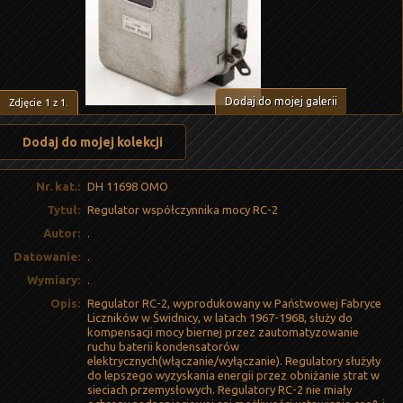
Dodaj do mojej galerii
Zdjęcie
1
z
1
.
Dodaj do mojej kolekcji
Nr. kat.:
DH 11698 OMO
Tytuł:
Regulator współczynnika mocy RC-2
Autor:
.
Datowanie:
.
Wymiary:
.
Opis:
Regulator RC-2, wyprodukowany w Państwowej Fabryce
Liczników w Świdnicy, w latach 1967-1968, służy do
kompensacji mocy biernej przez zautomatyzowanie
ruchu baterii kondensatorów
elektrycznych(włączanie/wyłączanie). Regulatory służyły
do lepszego wyzyskania energii przez obniżanie strat w
sieciach przemysłowych. Regulatory RC-2 nie miały