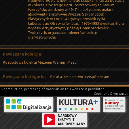
fragment regału wypełnionego książkami, tło za postacią
w kolorze złocistego ugru. Portretowany to Janusz
Wierzyński, urodzony w 1947 r. olsztynianin, malarz,
absolwent Państwowej Wyższej Szkoły Sztuk
Plastycznych w Łodzi. Aktywny uczestnik życia
kulturalnego Olsztyna (w latach 1976-1983 dyrektor Biura
Wystaw Artystycznych, później Domu Środowisk
Twórczych, organizator plenerów i aukcji
charytatywnych).
Powiązane kolekcje:
Rozbudowa kolekcji Muzeum Warmii i Mazur...
Powiązane kategorie:
Sztuka->Malarstwo->Współczesne
Reproduction, processing of materials on this website is prohibited.
Copyright © wmwm.pl