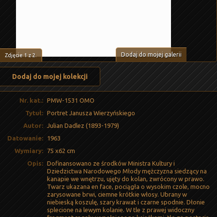
Dodaj do mojej galerii
Zdjęcie
1
z
2
.
Dodaj do mojej kolekcji
Nr. kat.:
PMW-1531 OMO
Tytuł:
Portret Janusza Wierzyńskiego
Autor:
Julian Dadlez (1893-1979)
Datowanie:
1963
Wymiary:
75 x62 cm
Opis:
Dofinansowano ze środków Ministra Kultury i
Dziedzictwa Narodowego Młody mężczyzna siedzący na
kanapie we wnętrzu, ujęty do kolan, zwrócony w prawo.
Twarz ukazana en face, pociągła o wysokim czole, mocno
zarysowane brwi, ciemne krótkie włosy. Ubrany w
niebieską koszulę, szary krawat i czarne spodnie. Dłonie
splecione na lewym kolanie. W tle z prawej widoczny