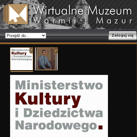
Zaloguj się
1
2