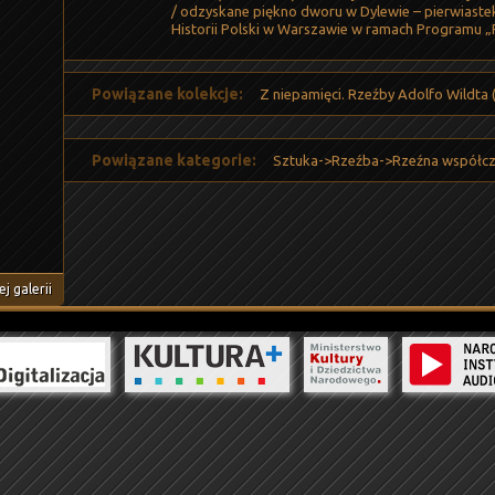
/ odzyskane piękno dworu w Dylewie – pierwias
Historii Polski w Warszawie w ramach Programu „
Powiązane kolekcje:
Z niepamięci. Rzeźby Adolfo Wildta 
Powiązane kategorie:
Sztuka->Rzeźba->Rzeźna współc
j galerii