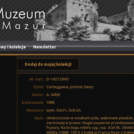
wy i kolekcje
Newsletter
Dodaj do mojej kolekcji
Nr. kat.:
D-1423 OMO
Tytuł:
Corteggiana, portret damy
Autor:
A. Wildt
Datowanie:
1895
Wymiary:
wym. 50x31, 5x8 cm
Opis:
Umieszczone w owalnym polu, wykonane płaskim, gr
zwróconej w prawo. Nagie popiersie przedstawion
fryzurę. Na brzegu reliefu syg. cop. A.W.95. Obi
Wildta (1868 -1931) z kolekcji Franza Rose z Dyle