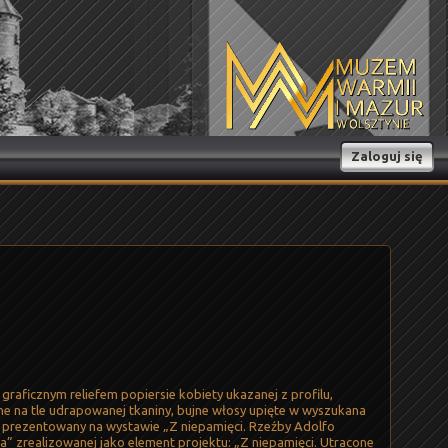
Zaloguj się
aficznym reliefem popiersie kobiety ukazanej z profilu,
e na tle udrapowanej tkaniny, bujne włosy upięte w wyszukana
ekt prezentowany na wystawie „Z niepamięci. Rzeźby Adolfo
wa” zrealizowanej jako element projektu: „Z niepamięci. Utracone