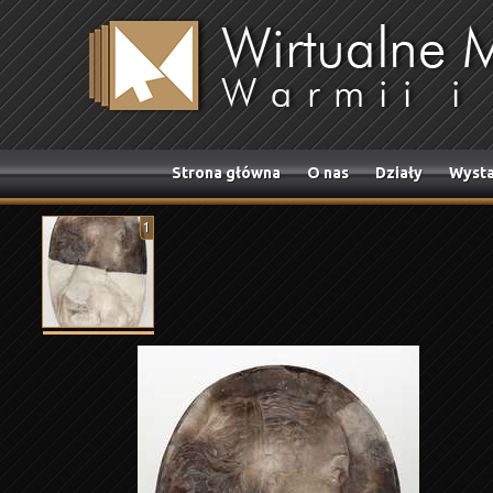
Strona główna
O nas
Działy
Wysta
1