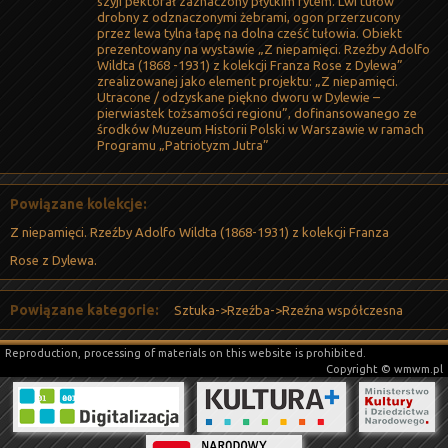
szyji pektorał zaznaczony płytkim rytem. Lwi tułów
drobny z odznaczonymi żebrami, ogon przerzucony
przez lewa tylna łapę na dolna cześć tułowia. Obiekt
prezentowany na wystawie „Z niepamięci. Rzeźby Adolfo
Wildta (1868 -1931) z kolekcji Franza Rose z Dylewa”
zrealizowanej jako element projektu: „Z niepamięci.
Utracone / odzyskane piękno dworu w Dylewie –
pierwiastek tożsamości regionu”, dofinansowanego ze
środków Muzeum Historii Polski w Warszawie w ramach
Programu „Patriotyzm Jutra”
Powiązane kolekcje:
Z niepamięci. Rzeźby Adolfo Wildta (1868-1931) z kolekcji Franza
Rose z Dylewa.
Powiązane kategorie:
Sztuka->Rzeźba->Rzeźna współczesna
Reproduction, processing of materials on this website is prohibited.
Copyright © wmwm.pl