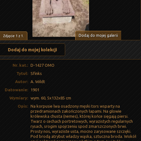
Dodaj do mojej galerii
Zdjęcie
1
z
1
.
Dodaj do mojej kolekcji
Nr. kat.:
D-1427 OMO
Tytuł:
Sfinks
Autor:
A. Wildt
Datowanie:
1901
Wymiary:
wym. 60, 5x132x85 cm
Opis:
Na korpusie lwa osadzony męski tors wsparty na
przedramionach zakończonych łapami. Na glowie
królewska chusta (nemes), której końce sięgają piersi.
Twarz o cechach portretowych, wyrazistych regularnych
rysach, srogim spojrzeniu spod zmarszczonych brwi.
Prosty nos, wyraziste usta, mocno zarysowane szczęki.
Pod brodą atrybut władzy wąska, sztuczna broda. Wokół