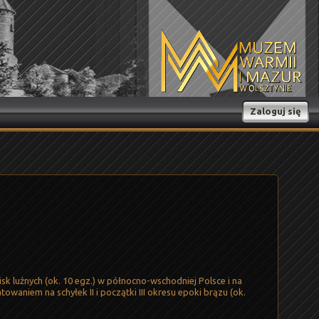
Zaloguj się
isk luźnych (ok. 10 egz.) w północno-wschodniej Polsce i na
waniem na schyłek II i początki III okresu epoki brązu (ok.