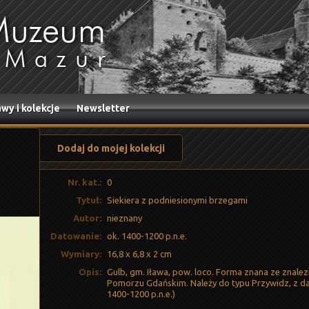
wy i kolekcje
Newsletter
Dodaj do mojej kolekcji
Nr. kat.:
0
Tytuł:
Siekiera z podniesionymi brzegami
Autor:
nieznany
Datowanie:
ok. 1400-1200 p.n.e.
Wymiary:
16,8 x 6,8 x 2 cm
Opis:
Gulb, gm. Iława, pow. loco. Forma znana ze znalez
Pomorzu Gdańskim. Należy do typu Przywidz, z dato
1400-1200 p.n.e.)