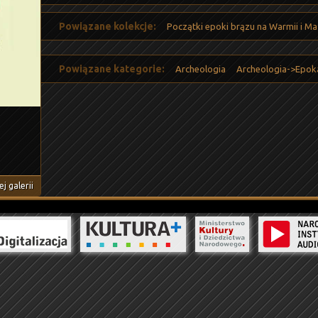
Powiązane kolekcje:
Początki epoki brązu na Warmii i Maz
Powiązane kategorie:
Archeologia
Archeologia->Epok
j galerii