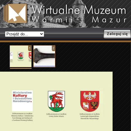
Zaloguj się
1
2