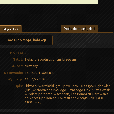
Dodaj do mojej galerii
Zdjęcie
1
z
2
.
Dodaj do mojej kolekcji
Nr. kat.:
0
Tytuł:
Siekiera z podniesionymi brzegami
Autor:
nieznany
Datowanie:
ok. 1400-1100 p.n.e.
Wymiary:
12 x 6,5 x 1,9 cm
Opis:
Lidzbark Warmiński, gm. i pow. loco. Okaz typu Dębowiec
(lub „wschodniobałtyckiego”), znanego z ok. 15 znalezisk
w Polsce północno-wschodniej i na Pomorzu. Datowanie
od końca II po koniec III okresu epoki brązu (ok. 1400-
1100 p.n.e.).