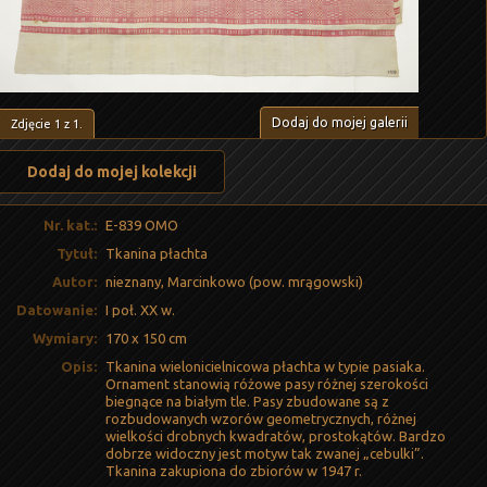
Dodaj do mojej galerii
Zdjęcie
1
z
1
.
Dodaj do mojej kolekcji
Nr. kat.:
E-839 OMO
Tytuł:
Tkanina płachta
Autor:
nieznany, Marcinkowo (pow. mrągowski)
Datowanie:
I poł. XX w.
Wymiary:
170 x 150 cm
Opis:
Tkanina wielonicielnicowa płachta w typie pasiaka.
Ornament stanowią różowe pasy różnej szerokości
biegnące na białym tle. Pasy zbudowane są z
rozbudowanych wzorów geometrycznych, różnej
wielkości drobnych kwadratów, prostokątów. Bardzo
dobrze widoczny jest motyw tak zwanej „cebulki”.
Tkanina zakupiona do zbiorów w 1947 r.