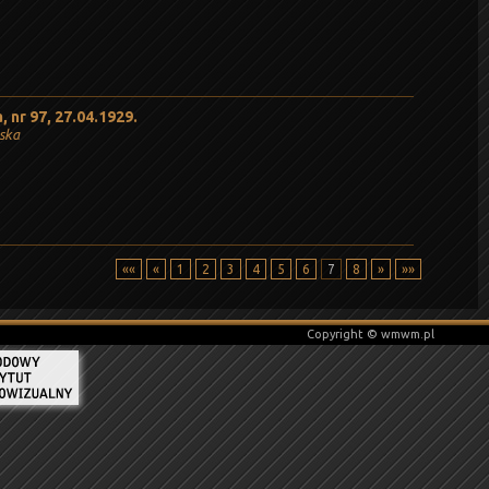
 nr 97, 27.04.1929.
ńska
««
«
1
2
3
4
5
6
7
8
»
»»
Copyright © wmwm.pl