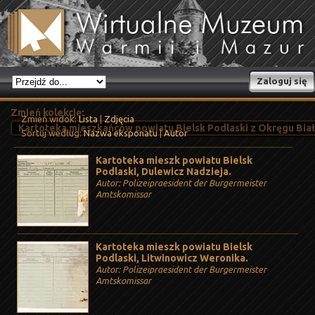
Zaloguj się
Zmień kolekcję:
Zmień widok:
Lista
|
Zdjęcia
Sortuj według:
Nazwa eksponatu
|
Autor
Kartoteka mieszk powiatu Bielsk
Podlaski, Dulewicz Nadzieja.
Autor: Polizeipraesident der Burgermeister
Amtskomissar
Kartoteka mieszk powiatu Bielsk
Podlaski, Litwinowicz Weronika.
Autor: Polizeipraesident der Burgermeister
Amtskomissar