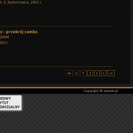
t. G. Kumorowicz, 2005 r.
i - przekrój zamku
 Quast
005 r.
««
«
1
2
3
»
»»
Copyright © wmwm.pl