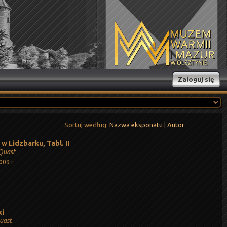
Zaloguj się
Sortuj według:
Nazwa eksponatu
|
Autor
w Lidzbarku, Tabl. II
 Quast
009 r.
ki
uast