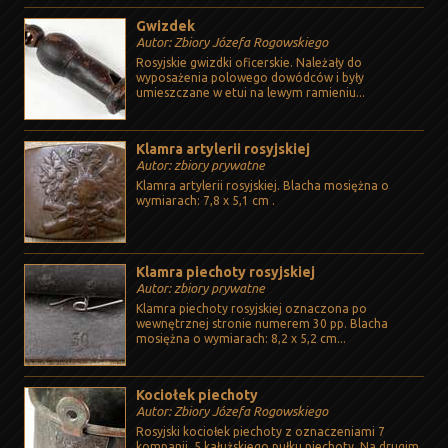
Gwizdek
Autor: Zbiory Józefa Rogowskiego
Rosyjskie gwizdki oficerskie. Należały do
wyposażenia polowego dowódców i były
umieszczane w etui na lewym ramieniu...
Klamra artylerii rosyjskiej
Autor: zbiory prywatne
Klamra artylerii rosyjskiej. Blacha mosiężna o
wymiarach: 7,8 x 5,1 cm .
Klamra piechoty rosyjskiej
Autor: zbiory prywatne
Klamra piechoty rosyjskiej oznaczona po
wewnętrznej stronie numerem 30 pp. Blacha
mosiężna o wymiarach: 8,2 x 5,2 cm...
Kociołek piechoty
Autor: Zbiory Józefa Rogowskiego
Rosyjski kociołek piechoty z oznaczeniami 7
kompanii, 5 kałużskiego pułku piechoty. Na drugim