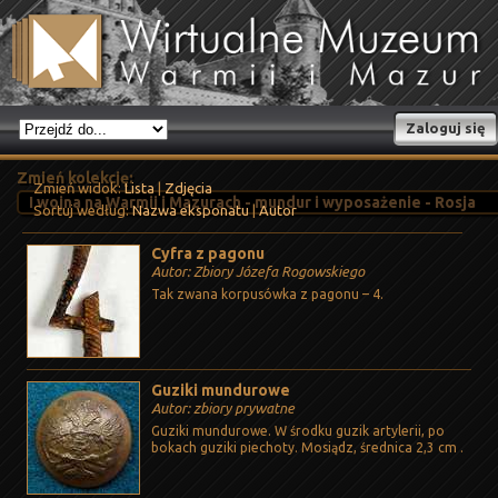
Zaloguj się
Zmień kolekcję:
Zmień widok:
Lista
|
Zdjęcia
Sortuj według:
Nazwa eksponatu
|
Autor
Cyfra z pagonu
Autor: Zbiory Józefa Rogowskiego
Tak zwana korpusówka z pagonu – 4.
Guziki mundurowe
Autor: zbiory prywatne
Guziki mundurowe. W środku guzik artylerii, po
bokach guziki piechoty. Mosiądz, średnica 2,3 cm .