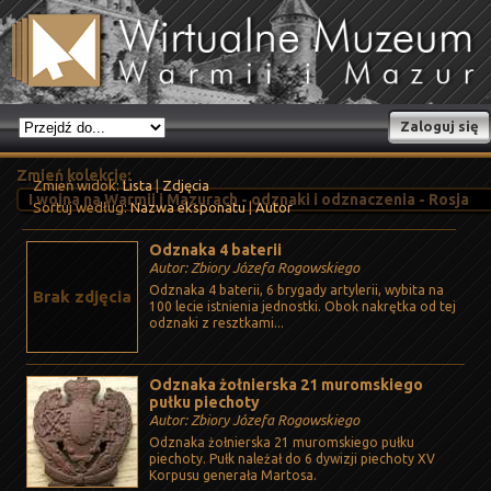
Zaloguj się
Zmień kolekcję:
Zmień widok:
Lista
|
Zdjęcia
Sortuj według:
Nazwa eksponatu
|
Autor
Odznaka 4 baterii
Autor: Zbiory Józefa Rogowskiego
Odznaka 4 baterii, 6 brygady artylerii, wybita na
Brak zdjęcia
100 lecie istnienia jednostki. Obok nakrętka od tej
odznaki z resztkami...
Odznaka żołnierska 21 muromskiego
pułku piechoty
Autor: Zbiory Józefa Rogowskiego
Odznaka żołnierska 21 muromskiego pułku
piechoty. Pułk należał do 6 dywizji piechoty XV
Korpusu generała Martosa.