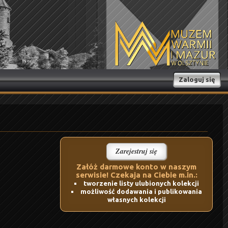
Zaloguj się
Zarejestruj się
Załóż darmowe konto w naszym
serwisie! Czekaja na Ciebie m.in.:
tworzenie listy ulubionych kolekcji
możliwość dodawania i publikowania
własnych kolekcji