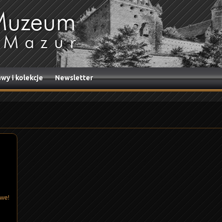
wy i kolekcje
Newsletter
owe!