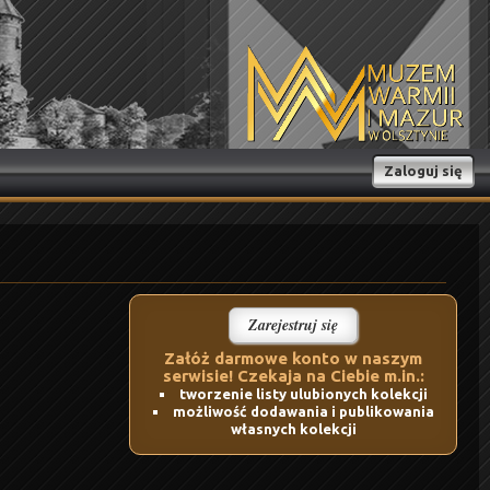
Zaloguj się
Zarejestruj się
Załóż darmowe konto w naszym
serwisie! Czekaja na Ciebie m.in.:
tworzenie listy ulubionych kolekcji
możliwość dodawania i publikowania
własnych kolekcji