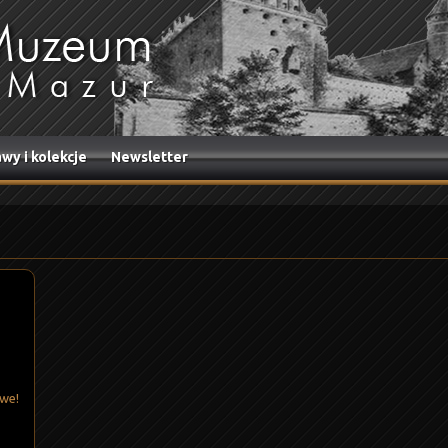
wy i kolekcje
Newsletter
owe!