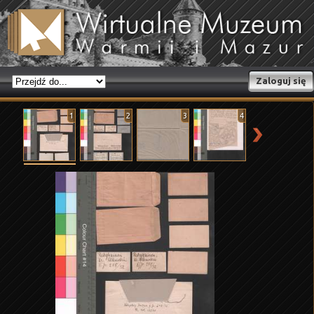
Zaloguj się
1
2
3
4
5