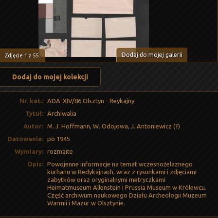
Dodaj do mojej galerii
Zdjęcie
1
z
55
.
Dodaj do mojej kolekcji
Nr. kat.:
ADA-XIV/86 Olsztyn - Reykajny
Tytuł:
Archiwalia
Autor:
M. J. Hoffmann, W. Odojowa, J. Antoniewicz (?)
Datowanie:
po 1945
Wymiary:
rozmaite
Opis:
Powojenne informacje na temat wczesnożelaznego
kurhanu w Redykajnach, wraz z rysunkami i zdjęciami
zabytków oraz oryginalnymi metryczkami
Heimatmuseum Allenstein i Prussia Museum w Królewcu.
Część archiwum naukowego Działu Archeologii Muzeum
Warmii i Mazur w Olsztynie.