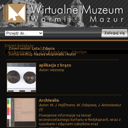
Zaloguj się
Zmień kolekcję:
Zmień widok:
Lista
|
Zdjęcia
Sortuj według:
Nazwa eksponatu
|
Autor
aplikacja z brązu
Autor: nieznany
Archiwalia
Autor: M. J. Hoffmann, W. Odojowa, J. Antoniewicz
(?)
Powojenne informacje na temat
wczesnożelaznego kurhanu w Redykajnach, wraz z
rysunkami i zdjęciami zabytków oraz