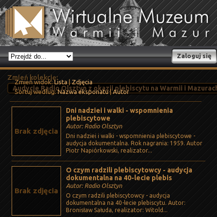
Zaloguj się
Zmień kolekcję:
Zmień widok:
Lista
|
Zdjęcia
Sortuj według:
Nazwa eksponatu
|
Autor
Dni nadziei i walki - wspomnienia
plebiscytowe
Autor: Radio Olsztyn
Brak zdjęcia
Dni nadziei i walki - wspomnienia plebiscytowe -
audycja dokumentalna. Rok nagrania: 1959. Autor
Piotr Napiórkowski, realizator...
O czym radzili plebiscytowcy - audycja
dokumentalna na 40-lecie plebis
Autor: Radio Olsztyn
Brak zdjęcia
O czym radzili plebiscytowcy - audycja
dokumentalna na 40-lecie plebiscytu. Autor:
Bronisław Sałuda, realizator: Witold...