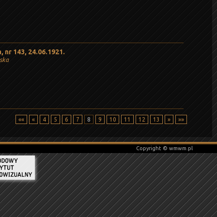
 nr 143, 24.06.1921.
ńska
««
«
4
5
6
7
8
9
10
11
12
13
»
»»
Copyright © wmwm.pl