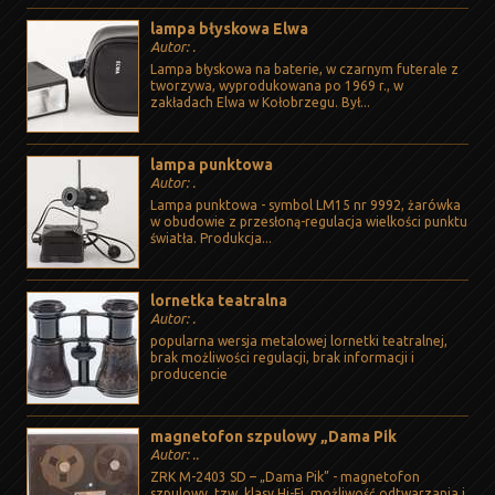
lampa błyskowa Elwa
Autor: .
Lampa błyskowa na baterie, w czarnym futerale z
tworzywa, wyprodukowana po 1969 r., w
zakładach Elwa w Kołobrzegu. Był...
lampa punktowa
Autor: .
Lampa punktowa - symbol LM15 nr 9992, żarówka
w obudowie z przesłoną-regulacja wielkości punktu
światła. Produkcja...
lornetka teatralna
Autor: .
popularna wersja metalowej lornetki teatralnej,
brak możliwości regulacji, brak informacji i
producencie
magnetofon szpulowy „Dama Pik
Autor: ..
ZRK M-2403 SD – „Dama Pik” - magnetofon
szpulowy, tzw. klasy Hi-Fi, możliwość odtwarzania i