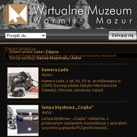
Zaloguj się
Zmień kolekcję:
Zmień widok:
Lista
|
Zdjęcia
Sortuj według:
Nazwa eksponatu
|
Autor
kamera Łada
Autor: .
Kamera Lada, z lat. 60. XX w., produkowana w
LOMO (Leningradzkie Optyko-Mechaniczne
Zakłady); filmowa, szpulowa, napęd...
lampa błyskowa „Czajka”
Autor: .
Lampa błyskowa –„Czajka” radziecka, z
przenośnym zasilaniem, komunikacja z aparatem
za pomocą gniazda PC/synchronizacji...