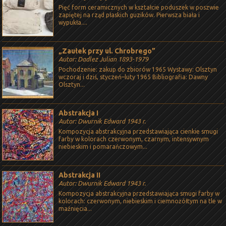
Pięć form ceramicznych w kształcie poduszek w poszwie
zapiętej na rząd płaskich guzików. Pierwsza biała i
wypukła....
„Zaułek przy ul. Chrobrego”
Autor: Dadlez Julian 1893-1979
Pochodzenie: zakup do zbiorów 1965 Wystawy: Olsztyn
wczoraj i dziś, styczeń–luty 1965 Bibliografia: Dawny
Olsztyn...
Abstrakcja I
Autor: Dwurnik Edward 1943 r.
Kompozycja abstrakcyjna przedstawiająca cienkie smugi
farby w kolorach czerwonym, czarnym, intensywnym
niebieskim i pomarańczowym...
Abstrakcja II
Autor: Dwurnik Edward 1943 r.
Kompozycja abstrakcyjna przedstawiająca smugi farby w
kolorach: czerwonym, niebieskim i ciemnożółtym na tle w
maźnięcia...