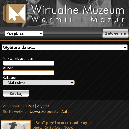
Zaloguj się
Nazwa eksponatu
Autor
Kategoria
Zmień widok:
Lista
|
Zdjęcia
Sortuj według:
Nazwa eksponatu
|
Autor
"Sen" pięć form ceramicznych
Autor: Gryt Alojzy 1937r.