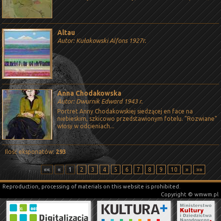
Altau
Autor: Kułakowski Alfons 1927r.
Anna Chodakowska
Autor: Dwurnik Edward 1943 r.
Portret Anny Chodakowskiej siedzącej en face na
niebieskim, szkicowo przedstawionym fotelu. "Rozwiane"
włosy w odcieniach...
Ilość eksponatów:
293
««
«
1
2
3
4
5
6
7
8
9
10
»
»»
Reproduction, processing of materials on this website is prohibited.
Copyright © wmwm.pl