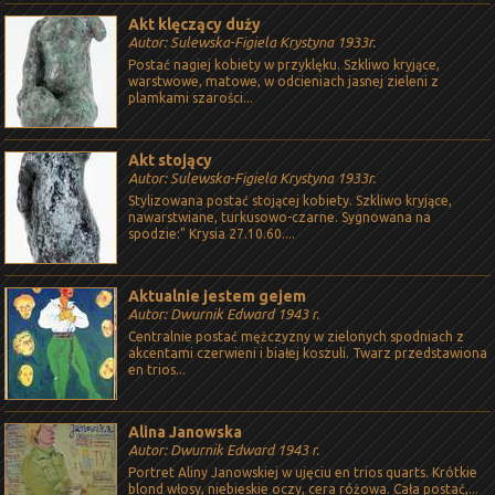
Akt klęczący duży
Autor: Sulewska-Figiela Krystyna 1933r.
Postać nagiej kobiety w przyklęku. Szkliwo kryjące,
warstwowe, matowe, w odcieniach jasnej zieleni z
plamkami szarości...
Akt stojący
Autor: Sulewska-Figiela Krystyna 1933r.
Stylizowana postać stojącej kobiety. Szkliwo kryjące,
nawarstwiane, turkusowo-czarne. Sygnowana na
spodzie:" Krysia 27.10.60....
Aktualnie jestem gejem
Autor: Dwurnik Edward 1943 r.
Centralnie postać mężczyzny w zielonych spodniach z
akcentami czerwieni i białej koszuli. Twarz przedstawiona
en trios...
Alina Janowska
Autor: Dwurnik Edward 1943 r.
Portret Aliny Janowskiej w ujęciu en trios quarts. Krótkie
blond włosy, niebieskie oczy, cera różowa. Cała postać,...