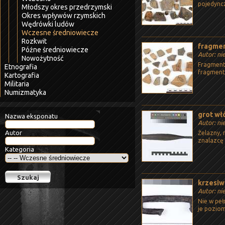
pojedync
Młodszy okres przedrzymski
Okres wpływów rzymskich
Wędrówki ludów
Wczesne średniowiecze
Rozkwit
fragmen
Późne średniowiecze
Autor: ni
Nowożytność
Fragment
Etnografia
fragmenty
Kartografia
Militaria
Numizmatyka
grot wł
Nazwa eksponatu
Autor: ni
Autor
Żelazny,
znalazcę
Kategoria
krzesi
Autor: ni
Nie w pe
je poziom