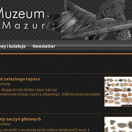
wy i kolekcje
Newsletter
t zelaznego topora
eznany
długiej brody (dolna część ostrza)
redniowiecznego topora żelaznego. Odkryty podczas badań
ty naczyń glinianych
eznany
 ceramiki z wczesnej epoki żelaza (większość) wraz z