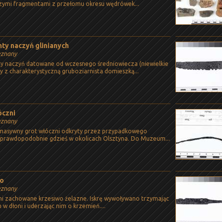
zymi fragmentami z przełomu okresu wędrówek...
ty naczyń glinianych
eznany
y naczyń datowane od wczesnego średniowiecza (niewielkie
 z charakterystyczną gruboziarnista domieszką...
óczni
eznany
 masywny grot włóczni odkryty przez przypadkowego
 prawdopodobnie gdzieś w okolicach Olsztyna. Do Muzeum...
wo
eznany
łni zachowane krzesiwo żelazne. Iskrę wywoływano trzymając
 w dłoni i uderzając nim o krzemień....