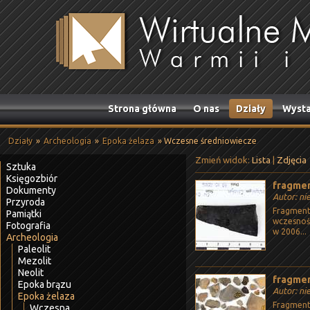
Strona główna
O nas
Działy
Wysta
Działy
»
Archeologia
»
Epoka żelaza
» Wczesne średniowiecze
Zmień widok:
Lista
|
Zdjęcia
Sztuka
Księgozbiór
fragmen
Dokumenty
Autor: ni
Przyroda
Fragment 
Pamiątki
wczesnoś
Fotografia
w 2006...
Archeologia
Paleolit
Mezolit
Neolit
fragmen
Epoka brązu
Autor: ni
Epoka żelaza
Fragmenty
Wczesna