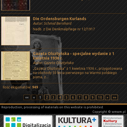
Die Ordensburgen Kurlands
Autor: Schmid Bernhard
Nadb. z Die Denkmalpflege nr 12/1917
Gazeta Olsztyńska - specjalne wydanie z 1
kwietnia 1936 r.
Autor: Gazeta Olsztyńska
„Gazeta Olsztyńska” z 1 kwietnia 1936 r., przygotowana
na obchody 50 lecia pierwszego na Warmii polskiego
pisma, z...
Ilość eksponatów:
949
««
«
1
2
3
4
5
6
7
8
9
10
»
»»
Reproduction, processing of materials on this website is prohibited.
Copyright © wmwm.pl