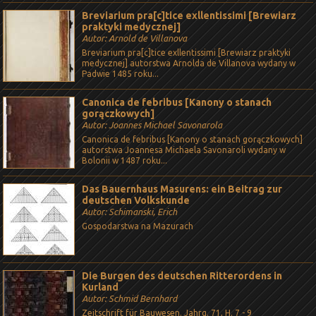
Breviarium pra[c]tice exllentissimi [Brewiarz
praktyki medycznej]
Autor: Arnold de Villanova
Breviarium pra[c]tice exllentissimi [Brewiarz praktyki
medycznej] autorstwa Arnolda de Villanova wydany w
Padwie 1485 roku...
Canonica de febribus [Kanony o stanach
gorączkowych]
Autor: Joannes Michael Savonarola
Canonica de febribus [Kanony o stanach gorączkowych]
autorstwa Joannesa Michaela Savonaroli wydany w
Bolonii w 1487 roku...
Das Bauernhaus Masurens: ein Beitrag zur
deutschen Volkskunde
Autor: Schimanski, Erich
Gospodarstwa na Mazurach
Die Burgen des deutschen Ritterordens in
Kurland
Autor: Schmid Bernhard
Zeitschrift für Bauwesen. Jahrg. 71, H. 7 - 9