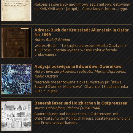
Rękopis zawierający anonimowy zapis nutowy, datowany
na XVII/XVIII wiek - [Incipit]... Gloria laus et honor...; sygn.
-...
Adress-Buch der Kreisstadt Allenstein in Ostpr.
für 1899
Autor: Rudolf Bludau
„Adress-Buch…” to książka adresowa Miasta Olsztyna z
1899 roku. Została wydana w 1898 roku w formie
drukowanej i...
Audycja poświęcona Edwardowi Dwurnikowi
Autor: Ewa Zdrojkowska, realizator Marian Dąbrowski,
Radio Olsztyn
Nagranie prezentowane z okazji wystawy pt. "Bitwa.
Edward Dwurnik. Malarstwo". Otwarcie: 18 października
2013 r., piątek,...
Bauernhäuser und Holzkirchen in Ostpreussen:
Autor: Dethlefsen, Richard (1864-1944)
Bauernhäuser und Holzkirchen in Ostpreussen: mit
Unterftützung der Königlich Preuss. Staats-Regierung und
des Proviznzialverbandes...