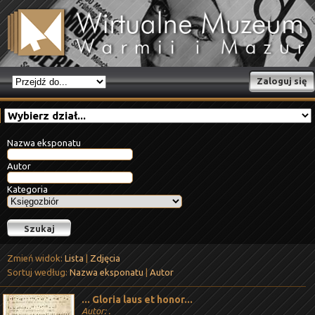
Zaloguj się
Nazwa eksponatu
Autor
Kategoria
Zmień widok:
Lista
|
Zdjęcia
Sortuj według:
Nazwa eksponatu
|
Autor
... Gloria laus et honor...
Autor: .